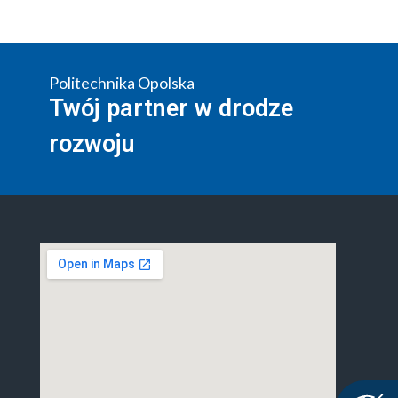
Politechnika Opolska
Twój partner w drodze
rozwoju