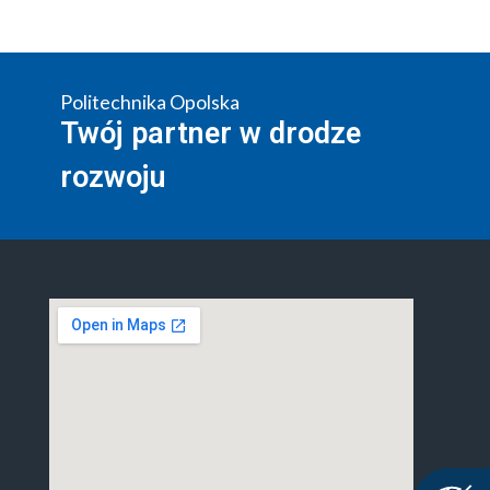
Politechnika Opolska
Twój partner w drodze
rozwoju