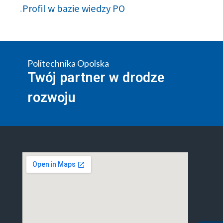
Profil w bazie wiedzy PO
Politechnika Opolska
Twój partner w drodze
rozwoju