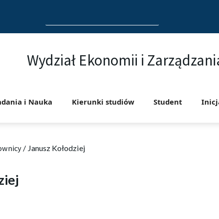
Search
for:
Wydział Ekonomii i Zarządzani
adania i Nauka
Kierunki studiów
Student
Inic
ownicy
/
Janusz Kołodziej
iej