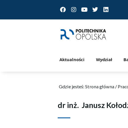
Facebook
Instagram
Youtube
Twitter
Linkedin
Aktualności
Wydział
B
Gdzie jesteś:
Strona główna
/
Prac
dr inż.
Janusz Kołodz