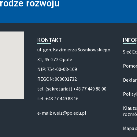
drodze rozwoju
KONTAKT
INFO
ul. gen. Kazimierza Sosnkowskiego
Sieć E
31, 45-272 Opole
Pomoc
NIP: 754-00-08-109
REGON: 000001732
Deklar
tel. (sekretariat) +48 77 449 88 00
Polity
tel. +48 77 449 88 16
Klauzu
e-mail: weiz@po.edu.pl
rozmó
Mapa 