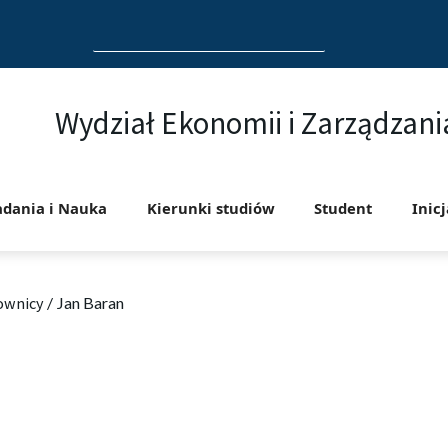
Search
for:
Wydział Ekonomii i Zarządzani
adania i Nauka
Kierunki studiów
Student
Inic
ownicy
/
Jan Baran