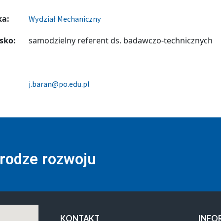
ka:
Wydział Mechaniczny
sko:
samodzielny referent ds. badawczo-technicznych
j.baran@po.edu.pl
drodze rozwoju
KONTAKT
INFO