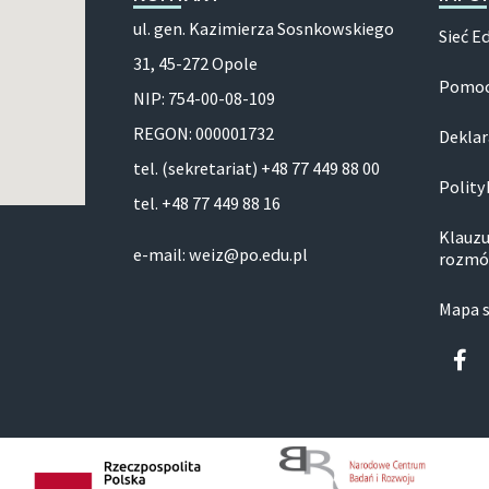
ul. gen. Kazimierza Sosnkowskiego
Sieć E
31, 45-272 Opole
Pomoc
NIP: 754-00-08-109
REGON: 000001732
Deklar
tel. (sekretariat) +48 77 449 88 00
Polity
tel. +48 77 449 88 16
Klauzu
e-mail: weiz@po.edu.pl
rozmó
Mapa 
Fa