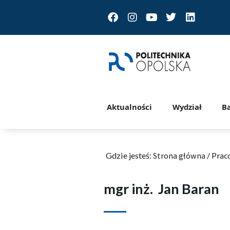
Facebook
Instagram
Youtube
Twitter
Linkedin
Aktualności
Wydział
B
Gdzie jesteś:
Strona główna
/
Prac
mgr inż.
Jan Baran