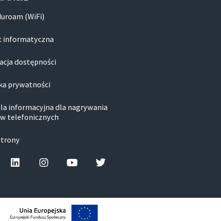
duroam (WiFi)
 informatyczna
acja dostępności
ka prywatności
la informacyjna dla nagrywania
w telefonicznych
strony
cebook-f
Linkedin
Instagram
Youtube
Twitter