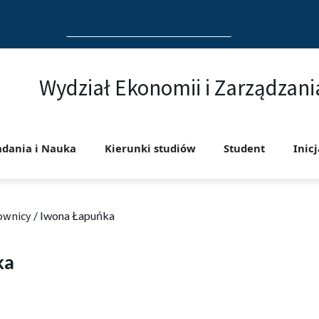
Search
for:
Wydział Ekonomii i Zarządzani
adania i Nauka
Kierunki studiów
Student
Inic
ownicy
/
Iwona Łapuńka
ka