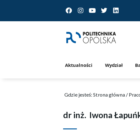
Facebook
Instagram
Youtube
Twitter
Linkedin
Aktualności
Wydział
B
Gdzie jesteś:
Strona główna
/
Prac
dr inż.
Iwona Łapuń