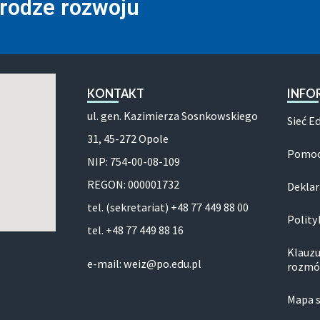
drodze rozwoju
KONTAKT
INFO
ul. gen. Kazimierza Sosnkowskiego
Sieć E
31, 45-272 Opole
Pomoc
NIP: 754-00-08-109
REGON: 000001732
Deklar
tel. (sekretariat) +48 77 449 88 00
Polity
tel. +48 77 449 88 16
Klauzu
e-mail: weiz@po.edu.pl
rozmó
Mapa 