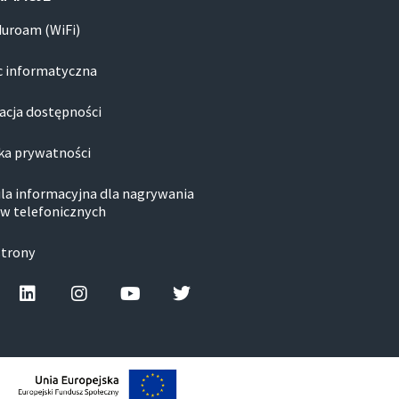
duroam (WiFi)
 informatyczna
acja dostępności
ka prywatności
la informacyjna dla nagrywania
w telefonicznych
strony
cebook-f
Linkedin
Instagram
Youtube
Twitter