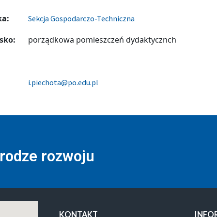
ka:
Sekcja Gospodarczo-Techniczna
sko:
porządkowa pomieszczeń dydaktycznch
i.piechota@po.edu.pl
drodze rozwoju
KONTAKT
INFO