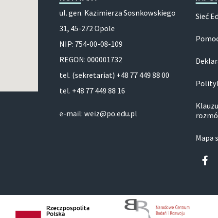
ul. gen. Kazimierza Sosnkowskiego
Sieć E
31, 45-272 Opole
Pomoc
NIP: 754-00-08-109
REGON: 000001732
Deklar
tel. (sekretariat) +48 77 449 88 00
Polity
tel. +48 77 449 88 16
Klauzu
e-mail: weiz@po.edu.pl
rozmó
Mapa 
Fa