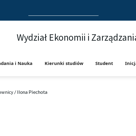
Search
for:
Wydział Ekonomii i Zarządzani
adania i Nauka
Kierunki studiów
Student
Inic
ownicy
/
Ilona Piechota