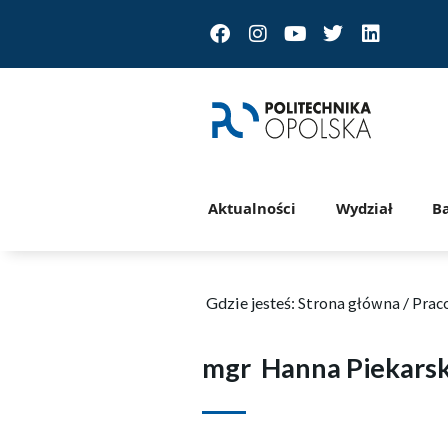
Facebook
Instagram
Youtube
Twitter
Linkedin
Aktualności
Wydział
B
Gdzie jesteś:
Strona główna
/
Prac
mgr
Hanna Piekars