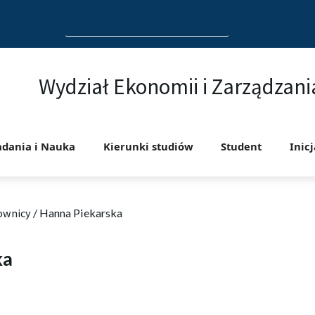
Search
for:
Wydział Ekonomii i Zarządzani
adania i Nauka
Kierunki studiów
Student
Inic
ownicy
/
Hanna Piekarska
ka