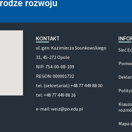
drodze rozwoju
KONTAKT
INFO
ul. gen. Kazimierza Sosnkowskiego
Sieć E
31, 45-272 Opole
Pomoc
NIP: 754-00-08-109
REGON: 000001732
Deklar
tel. (sekretariat) +48 77 449 88 00
Polity
tel. +48 77 449 88 16
Klauzu
e-mail: weiz@po.edu.pl
rozmó
Mapa 