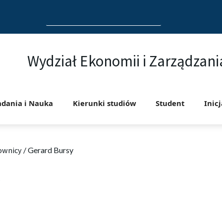
Search
for:
Wydział Ekonomii i Zarządzani
adania i Nauka
Kierunki studiów
Student
Inic
ownicy
/
Gerard Bursy