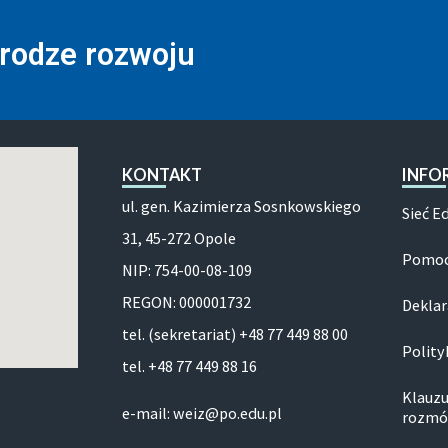
drodze rozwoju
KONTAKT
INFO
ul. gen. Kazimierza Sosnkowskiego
Sieć E
31, 45-272 Opole
Pomoc
NIP: 754-00-08-109
REGON: 000001732
Deklar
tel. (sekretariat) +48 77 449 88 00
Polity
tel. +48 77 449 88 16
Klauzu
e-mail: weiz@po.edu.pl
rozmó