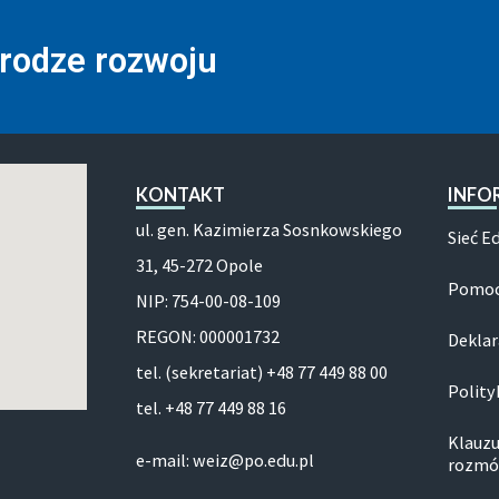
drodze rozwoju
KONTAKT
INFO
ul. gen. Kazimierza Sosnkowskiego
Sieć E
31, 45-272 Opole
Pomoc
NIP: 754-00-08-109
REGON: 000001732
Deklar
tel. (sekretariat) +48 77 449 88 00
Polity
tel. +48 77 449 88 16
Klauzu
e-mail: weiz@po.edu.pl
rozmó