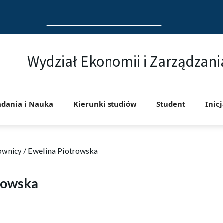
Search
for:
Wydział Ekonomii i Zarządzani
adania i Nauka
Kierunki studiów
Student
Inic
ownicy
/
Ewelina Piotrowska
rowska