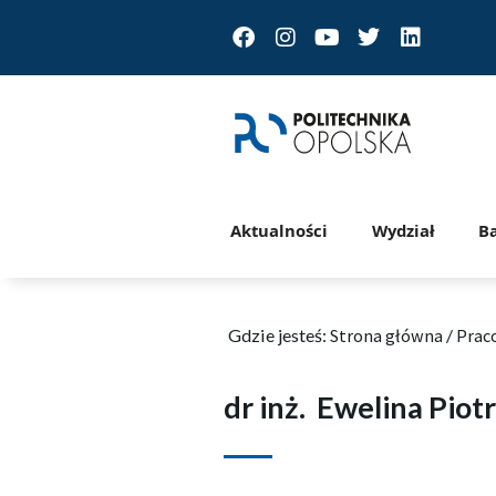
Facebook
Instagram
Youtube
Twitter
Linkedin
Aktualności
Wydział
B
Gdzie jesteś:
Strona główna
/
Prac
dr inż.
Ewelina Piot