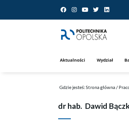
Facebook
Instagram
Youtube
Twitter
Linkedin
Aktualności
Wydział
B
Gdzie jesteś:
Strona główna
/
Prac
dr hab.
Dawid Bącz