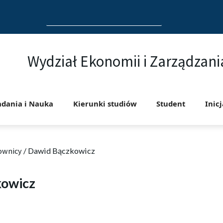
Search
for:
Wydział Ekonomii i Zarządzani
adania i Nauka
Kierunki studiów
Student
Inic
ownicy
/
Dawid Bączkowicz
kowicz