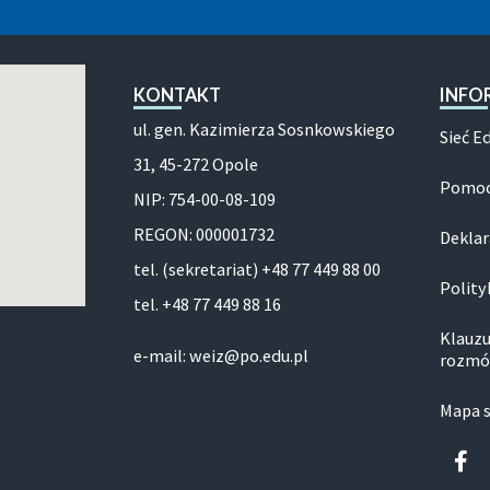
KONTAKT
INFO
ul. gen. Kazimierza Sosnkowskiego
Sieć E
31, 45-272 Opole
Pomoc
NIP: 754-00-08-109
REGON: 000001732
Deklar
tel. (sekretariat) +48 77 449 88 00
Polity
tel. +48 77 449 88 16
Klauzu
e-mail: weiz@po.edu.pl
rozmó
Mapa 
Fa