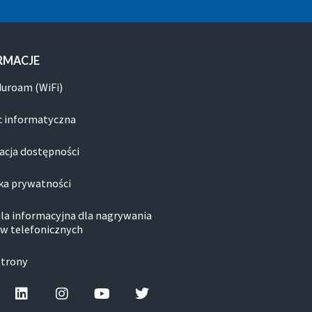
RMACJE
duroam (WiFi)
 informatyczna
acja dostępności
ka prywatności
la informacyjna dla nagrywania
w telefonicznych
strony
cebook-f
Linkedin
Instagram
Youtube
Twitter