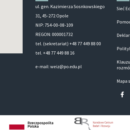
ul. gen. Kazimierza Sosnkowskiego
Sieć E
31, 45-272 Opole
Pomoc
NIP: 754-00-08-109
REGON: 000001732
Deklar
tel. (sekretariat) +48 77 449 88 00
Polity
tel. +48 77 449 88 16
Klauzu
e-mail: weiz@po.edu.pl
rozmó
Mapa 
Fa