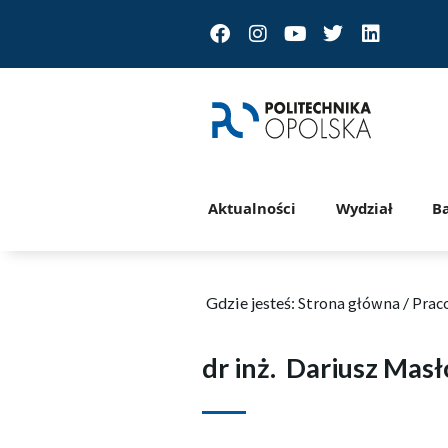
Facebook
Instagram
Youtube
Twitter
Linkedin
Aktualności
Wydział
B
Gdzie jesteś:
Strona główna
/
Prac
dr inż.
Dariusz Masł