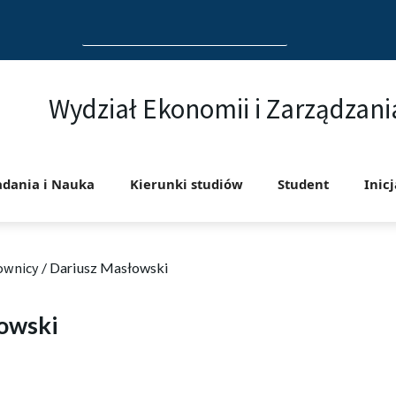
Search
for:
Wydział Ekonomii i Zarządzani
adania i Nauka
Kierunki studiów
Student
Inic
ownicy
/
Dariusz Masłowski
owski