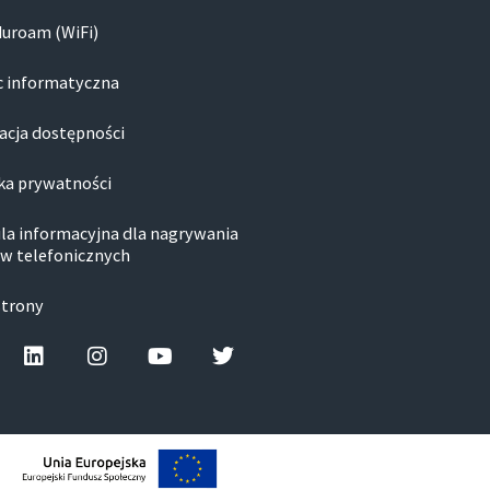
duroam (WiFi)
 informatyczna
acja dostępności
ka prywatności
la informacyjna dla nagrywania
w telefonicznych
strony
cebook-f
Linkedin
Instagram
Youtube
Twitter