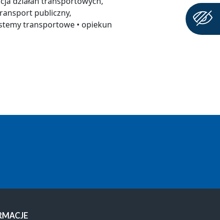
acja działań transportowych,
ransport publiczny,
ystemy transportowe • opiekun
RMACJE