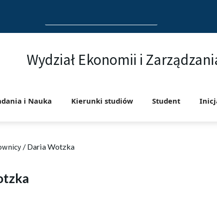
Search
for:
Wydział Ekonomii i Zarządzani
adania i Nauka
Kierunki studiów
Student
Inic
ownicy
/
Daria Wotzka
otzka