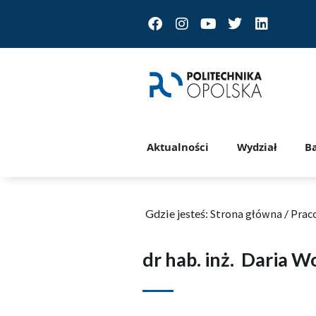
Facebook
Instagram
Youtube
Twitter
Linkedin
Aktualności
Wydział
B
Gdzie jesteś:
Strona główna
/
Prac
dr hab. inż.
Daria W