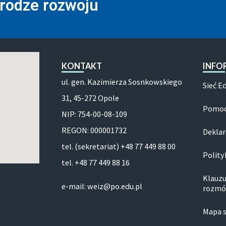
drodze rozwoju
KONTAKT
INFO
ul. gen. Kazimierza Sosnkowskiego
Sieć E
31, 45-272 Opole
Pomoc
NIP: 754-00-08-109
REGON: 000001732
Deklar
tel. (sekretariat) +48 77 449 88 00
Polity
tel. +48 77 449 88 16
Klauzu
e-mail: weiz@po.edu.pl
rozmó
Mapa 