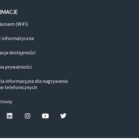
RMACJE
duroam (WiFi)
 informatyczna
acja dostępności
ka prywatności
la informacyjna dla nagrywania
w telefonicznych
strony
cebook-f
Linkedin
Instagram
Youtube
Twitter