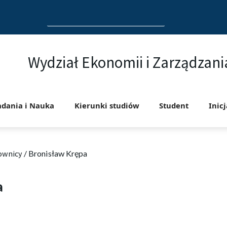
Search
for:
Wydział Ekonomii i Zarządzani
adania i Nauka
Kierunki studiów
Student
Inic
ownicy
/
Bronisław Krępa
a