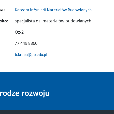
ka:
Katedra Inżynierii Materiałów Budowlanych
sko:
specjalista ds. materiałów budowlanych
Oz-2
77 449 8860
b.krepa@po.edu.pl
drodze rozwoju