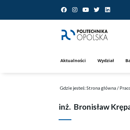
Facebook
Instagram
Youtube
Twitter
Linkedin
Aktualności
Wydział
B
Gdzie jesteś:
Strona główna
/
Prac
inż.
Bronisław Kręp