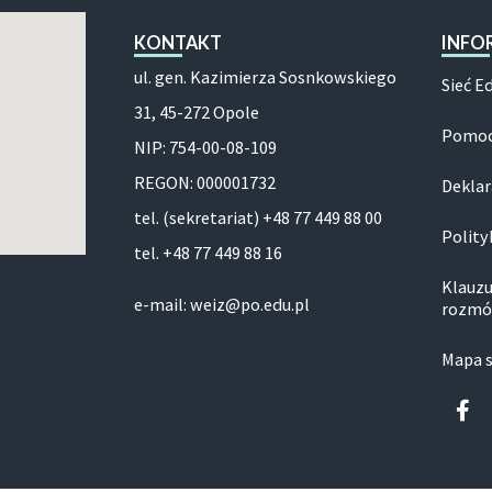
KONTAKT
INFO
ul. gen. Kazimierza Sosnkowskiego
Sieć E
31, 45-272 Opole
Pomoc
NIP: 754-00-08-109
REGON: 000001732
Deklar
tel. (sekretariat) +48 77 449 88 00
Polity
tel. +48 77 449 88 16
Klauzu
e-mail: weiz@po.edu.pl
rozmó
Mapa 
Fa