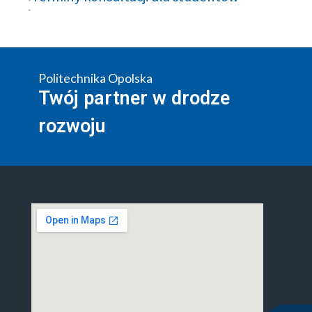
Politechnika Opolska
Twój partner w drodze
rozwoju