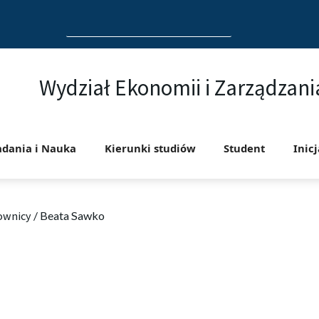
Search
for:
Wydział Ekonomii i Zarządzani
adania i Nauka
Kierunki studiów
Student
Inic
ownicy
/
Beata Sawko