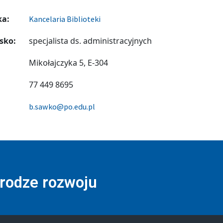
ka:
Kancelaria Biblioteki
sko:
specjalista ds. administracyjnych
Mikołajczyka 5, E-304
77 449 8695
b.sawko@po.edu.pl
drodze rozwoju