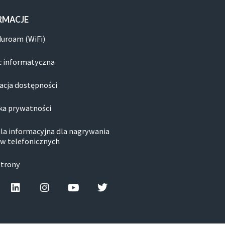
RMACJE
duroam (WiFi)
 informatyczna
acja dostępności
ka prywatności
la informacyjna dla nagrywania
w telefonicznych
strony
cebook-f
Linkedin
Instagram
Youtube
Twitter