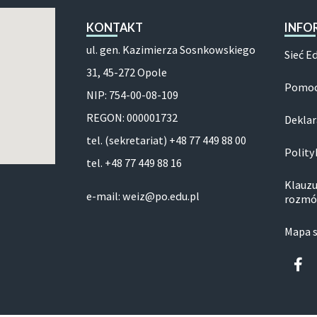
KONTAKT
INFO
ul. gen. Kazimierza Sosnkowskiego
Sieć E
31, 45-272 Opole
Pomoc
NIP: 754-00-08-109
REGON: 000001732
Deklar
tel. (sekretariat) +48 77 449 88 00
Polity
tel. +48 77 449 88 16
Klauzu
e-mail: weiz@po.edu.pl
rozmó
Mapa 
Fa