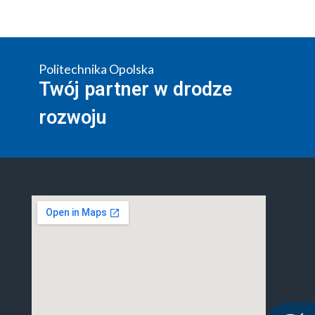
Politechnika Opolska
Twój partner w drodze
rozwoju