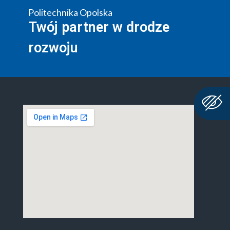
Politechnika Opolska
Twój partner w drodze
rozwoju