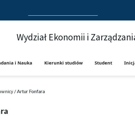
Search
for:
Wydział Ekonomii i Zarządzani
adania i Nauka
Kierunki studiów
Student
Inic
ownicy
/
Artur Fonfara
ara