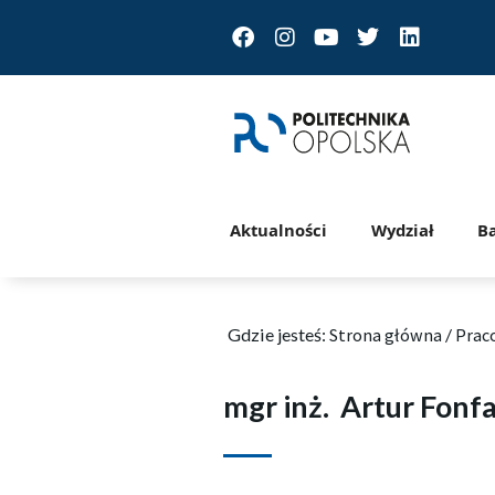
Facebook
Instagram
Youtube
Twitter
Linkedin
Aktualności
Wydział
B
Gdzie jesteś:
Strona główna
/
Prac
mgr inż.
Artur Fonf