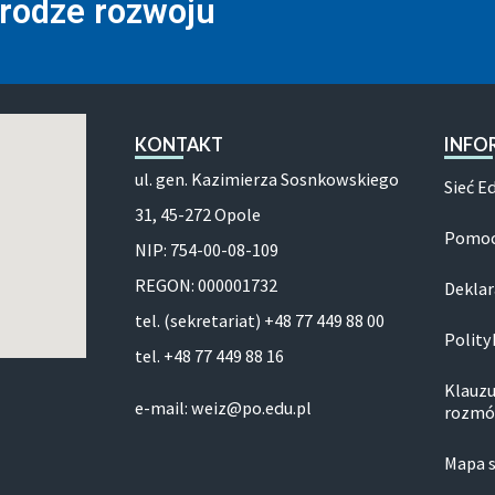
drodze rozwoju
KONTAKT
INFO
ul. gen. Kazimierza Sosnkowskiego
Sieć E
31, 45-272 Opole
Pomoc
NIP: 754-00-08-109
REGON: 000001732
Deklar
tel. (sekretariat) +48 77 449 88 00
Polity
tel. +48 77 449 88 16
Klauzu
e-mail: weiz@po.edu.pl
rozmó
Mapa 