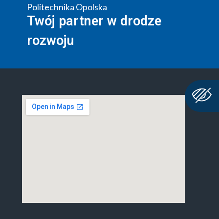
Politechnika Opolska
Twój partner w drodze
rozwoju