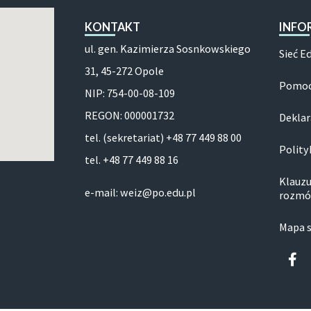
KONTAKT
INFO
ul. gen. Kazimierza Sosnkowskiego
Sieć E
31, 45-272 Opole
Pomoc
NIP: 754-00-08-109
REGON: 000001732
Deklar
tel. (sekretariat) +48 77 449 88 00
Polity
tel. +48 77 449 88 16
Klauzu
e-mail: weiz@po.edu.pl
rozmó
Mapa 
Fa