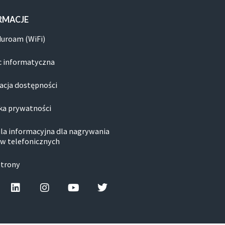
RMACJE
duroam (WiFi)
 informatyczna
acja dostępności
ka prywatności
la informacyjna dla nagrywania
w telefonicznych
strony
cebook-f
Linkedin
Instagram
Youtube
Twitter