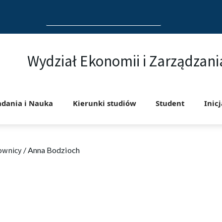
Search
for:
Wydział Ekonomii i Zarządzani
adania i Nauka
Kierunki studiów
Student
Inic
ownicy
/
Anna Bodzioch