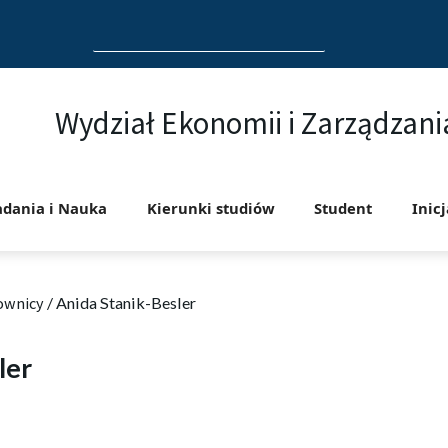
Search
for:
Wydział Ekonomii i Zarządzani
adania i Nauka
Kierunki studiów
Student
Inic
ownicy
/
Anida Stanik-Besler
ler