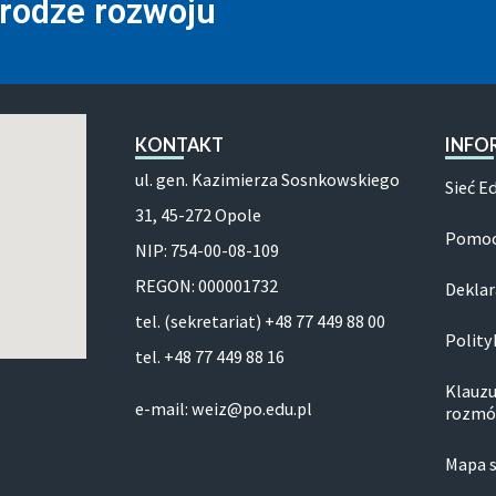
drodze rozwoju
KONTAKT
INFO
ul. gen. Kazimierza Sosnkowskiego
Sieć E
31, 45-272 Opole
Pomoc
NIP: 754-00-08-109
REGON: 000001732
Deklar
tel. (sekretariat) +48 77 449 88 00
Polity
tel. +48 77 449 88 16
Klauzu
e-mail: weiz@po.edu.pl
rozmó
Mapa 