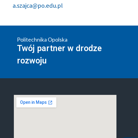
a.szajca@po.edu.pl
Politechnika Opolska
Twój partner w drodze
rozwoju