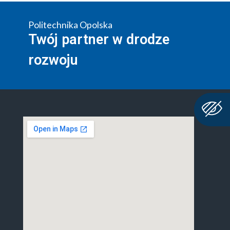
Politechnika Opolska
Twój partner w drodze
rozwoju