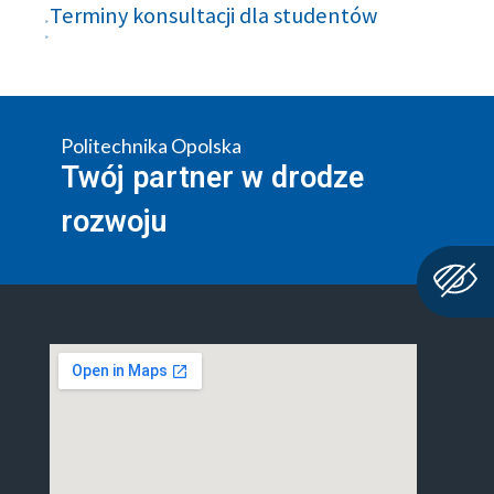
Terminy konsultacji dla studentów
Politechnika Opolska
Twój partner w drodze
rozwoju