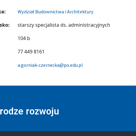
ka:
Wydział Budownictwa i Architektury
sko:
starszy specjalista ds. administracyjnych
104 b
77 449 8161
a.gorniak-czernecka@po.edu.pl
drodze rozwoju