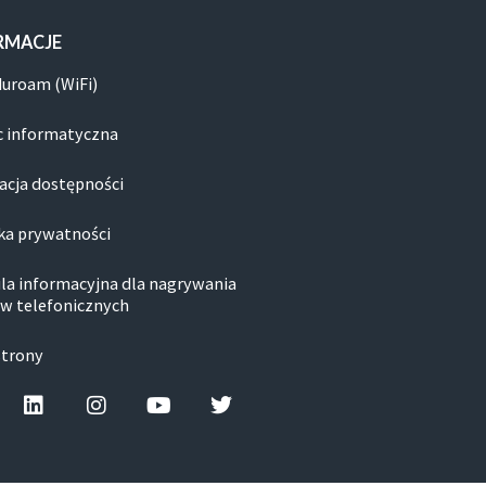
RMACJE
duroam (WiFi)
 informatyczna
acja dostępności
ka prywatności
la informacyjna dla nagrywania
w telefonicznych
strony
cebook-f
Linkedin
Instagram
Youtube
Twitter