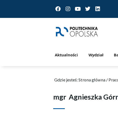
Facebook
Instagram
Youtube
Twitter
Linkedin
Aktualności
Wydział
B
Gdzie jesteś:
Strona główna
/
Prac
mgr
Agnieszka Gór