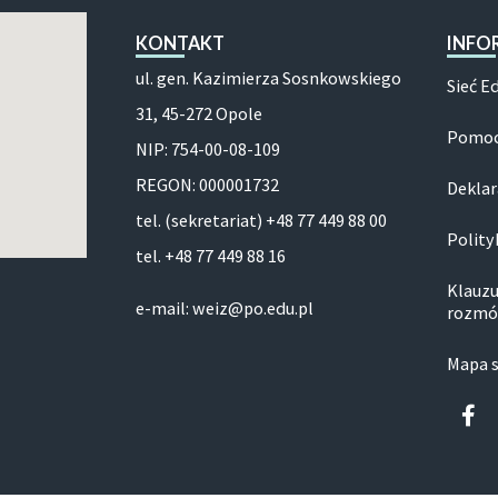
KONTAKT
INFO
ul. gen. Kazimierza Sosnkowskiego
Sieć E
31, 45-272 Opole
Pomoc
NIP: 754-00-08-109
REGON: 000001732
Deklar
tel. (sekretariat) +48 77 449 88 00
Polity
tel. +48 77 449 88 16
Klauzu
e-mail: weiz@po.edu.pl
rozmó
Mapa 
Fa