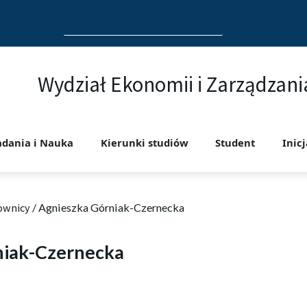
Search
for:
Wydział Ekonomii i Zarządzani
adania i Nauka
Kierunki studiów
Student
Inic
ownicy
/
Agnieszka Górniak-Czernecka
niak-Czernecka