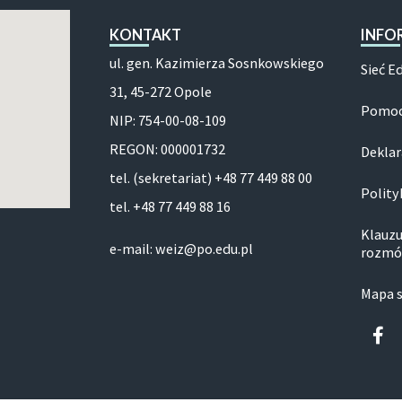
KONTAKT
INFO
ul. gen. Kazimierza Sosnkowskiego
Sieć E
31, 45-272 Opole
Pomoc
NIP: 754-00-08-109
REGON: 000001732
Deklar
tel. (sekretariat) +48 77 449 88 00
Polity
tel. +48 77 449 88 16
Klauzu
e-mail: weiz@po.edu.pl
rozmó
Mapa 
Fa