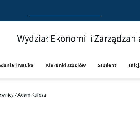
Search
for:
Wydział Ekonomii i Zarządzani
adania i Nauka
Kierunki studiów
Student
Inic
ownicy
/
Adam Kulesa