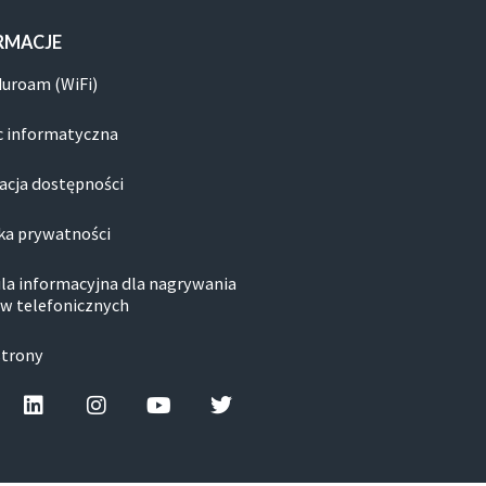
RMACJE
duroam (WiFi)
 informatyczna
acja dostępności
ka prywatności
la informacyjna dla nagrywania
w telefonicznych
strony
cebook-f
Linkedin
Instagram
Youtube
Twitter