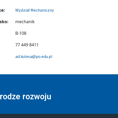
ka:
Wydział Mechaniczny
sko:
mechanik
B-108
77 449 8411
ad.kulesa@po.edu.pl
drodze rozwoju