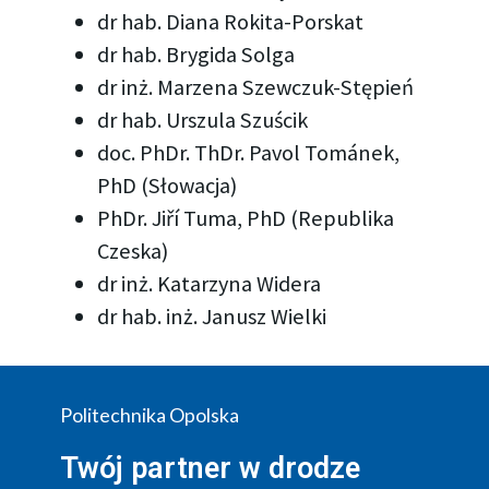
dr hab. Diana Rokita-Porskat
dr hab. Brygida Solga
dr inż. Marzena Szewczuk-Stępień
dr hab. Urszula Szuścik
doc. PhDr. ThDr. Pavol Tománek,
PhD (Słowacja)
PhDr. Jiří Tuma, PhD (Republika
Czeska)
dr inż. Katarzyna Widera
dr hab. inż. Janusz Wielki
Politechnika Opolska
Twój partner w drodze