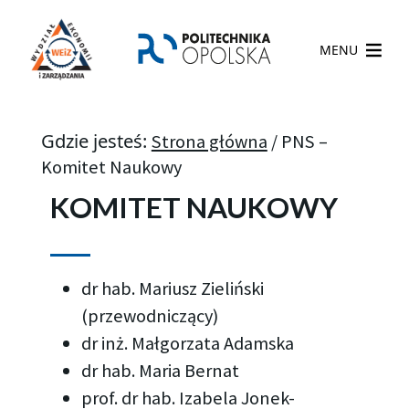
MENU
Gdzie jesteś:
Strona główna
/
PNS –
Komitet Naukowy
KOMITET NAUKOWY
dr hab. Mariusz Zieliński
(przewodniczący)
dr inż. Małgorzata Adamska
dr hab. Maria Bernat
prof. dr hab. Izabela Jonek-