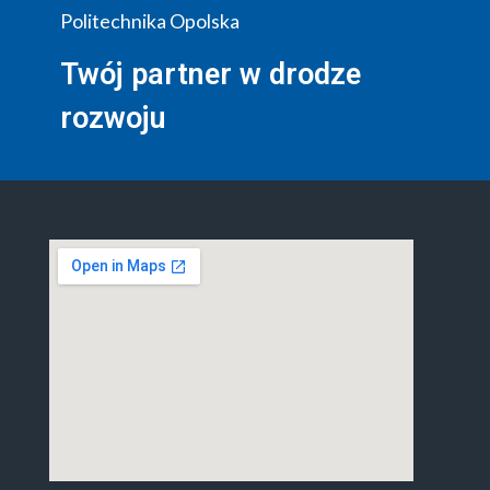
Politechnika Opolska
Twój partner w drodze
rozwoju