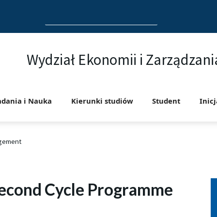
Search
for:
Wydział Ekonomii i Zarządzani
adania i Nauka
Kierunki studiów
Student
Inic
gement
econd Cycle Programme