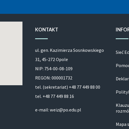
KONTAKT
INFO
ul. gen. Kazimierza Sosnkowskiego
Sieć E
31, 45-272 Opole
Pomoc
NIP: 754-00-08-109
REGON: 000001732
Deklar
tel. (sekretariat) +48 77 449 88 00
Polity
tel. +48 77 449 88 16
Klauzu
e-mail: weiz@po.edu.pl
rozmó
Mapa 