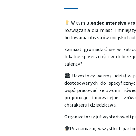
W tym
Blended Intensive Pr
rozwiązania dla miast i mniejsz
budowania obszarów miejskich jut
Zamiast gromadzić się w zatło
lokalne społeczności w dobrze pr
talenty?
🏙 Uczestnicy wezmą udział w 
dostosowanych do specyficznyc
współpracować ze swoimi rówieś
proponując innowacyjne, zró
charakteru i dziedzictwa.
Organizatorzy już wystartowali p
Poznania się wszystkich partn