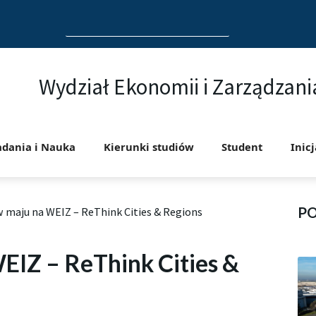
Search
for:
Wydział Ekonomii i Zarządzani
adania i Nauka
Kierunki studiów
Student
Inic
P
w maju na WEIZ – ReThink Cities & Regions
EIZ – ReThink Cities &