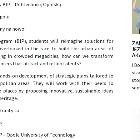
 BIP – Politechnikę Opolską
polu
ny na nowo!
gram (BIP), students will reimagine solutions for
ZA
overlooked in the race to build the urban areas of
JĘ
AK
ing in crowded megacities, how can we transform
nters that attract and retain talents?
! D
sta
 hands-on development of strategic plans tailored to
sto
politan areas. They will work with their peers to
sem
e places by proposing innovative, sustainable ideas
heritage.
tunity to:
s
IP – Opole University of Technology