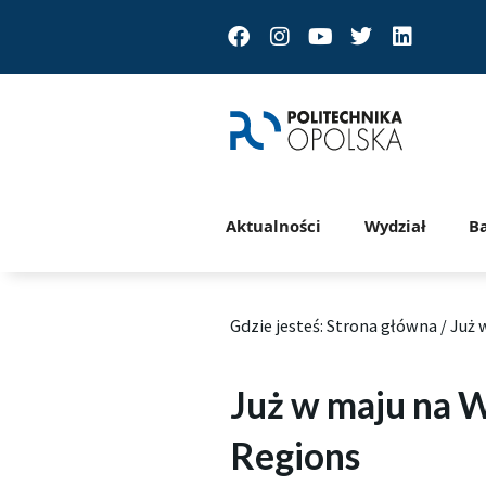
Facebook
Instagram
Youtube
Twitter
Linkedin
Aktualności
Wydział
B
Gdzie jesteś:
Strona główna
/
Już 
Już w maju na W
Regions