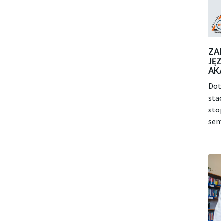
ZA
JĘ
AK
Dot
sta
sto
sem