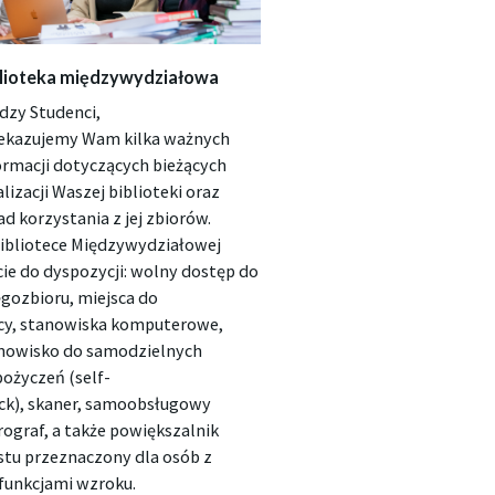
lioteka międzywydziałowa
dzy Studenci,
ekazujemy Wam kilka ważnych
ormacji dotyczących bieżących
alizacji Waszej biblioteki oraz
ad korzystania z jej zbiorów.
ibliotece Międzywydziałowej
ie do dyspozycji: wolny dostęp do
ęgozbioru, miejsca do
cy, stanowiska komputerowe,
nowisko do samodzielnych
ożyczeń (self-
ck), skaner, samoobsługowy
rograf, a także powiększalnik
stu przeznaczony dla osób z
funkcjami wzroku.