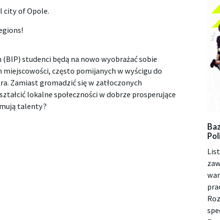
 city of Opole.
regions!
 (BIP) studenci będą na nowo wyobrażać sobie
ch miejscowości, często pomijanych w wyścigu do
ra. Zamiast gromadzić się w zatłoczonych
tałcić lokalne społeczności w dobrze prosperujące
ymują talenty?
Baz
Pol
Lis
zaw
war
pra
Roz
spe