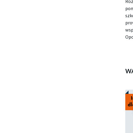
Roz
pon
szk
pro
wsp
Opo
W