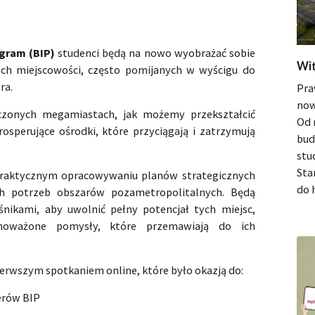
ogram (BIP)
studenci będą na nowo wyobrażać sobie
Wit
ych miejscowości, często pomijanych w wyścigu do
ra.
Pra
now
czonych megamiastach, jak możemy przekształcić
Od 
osperujące ośrodki, które przyciągają i zatrzymują
bud
stu
Sta
praktycznym opracowywaniu planów strategicznych
do h
h potrzeb obszarów pozametropolitalnych. Będą
nikami, aby uwolnić pełny potencjał tych miejsc,
wnoważone pomysły, które przemawiają do ich
ierwszym spotkaniem online, które było okazją do:
erów BIP