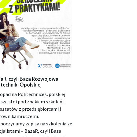
aR, czyli Baza Rozwojowa
itechniki Opolskiej
topad na Politechnice Opolskiej
sze stoi pod znakiem szkoleń i
sztatów z przedsiębiorcami i
cownikami uczelni.
poczynamy zapisy na szkolenia ze
cjalistami – BazaR, czyli Baza