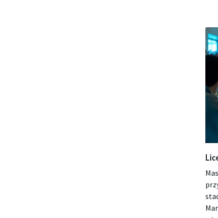
Lic
Mas
prz
sta
Mar