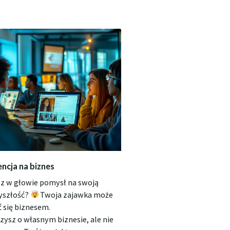
encja na biznes
z w głowie pomysł na swoją
yszłość?
Twoja zajawka może
ć się biznesem.
zysz o własnym biznesie, ale nie