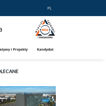
PL
a
jatywy i Projekty
Kandydat
OLECANE