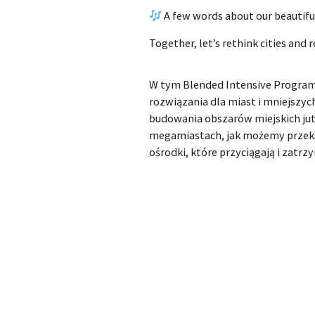
A few words about our beautiful
Together, let’s rethink cities and 
W tym Blended Intensive Program
rozwiązania dla miast i mniejszy
budowania obszarów miejskich jut
megamiastach, jak możemy przeksz
ośrodki, które przyciągają i zatrz