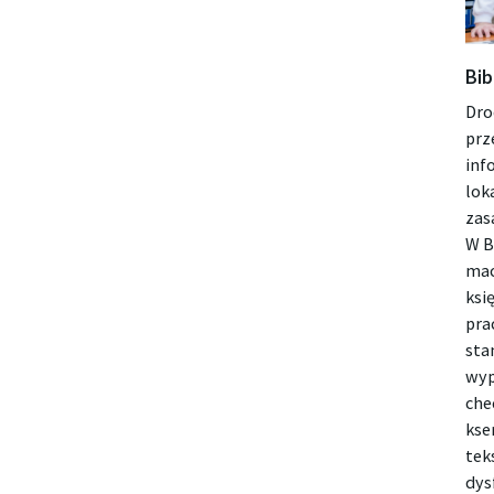
Bib
Dro
prz
inf
lok
zas
W B
mac
ksi
pra
sta
wyp
che
kse
tek
dys