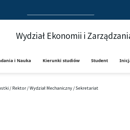
Search
for:
Wydział Ekonomii i Zarządzani
adania i Nauka
Kierunki studiów
Student
Inic
stki
/
Rektor
/
Wydział Mechaniczny
/
Sekretariat