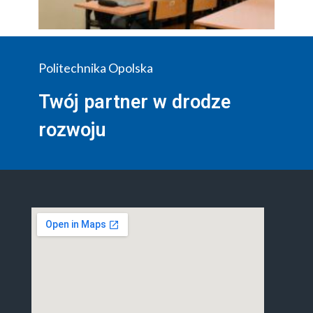
Politechnika Opolska
Twój partner w drodze
rozwoju