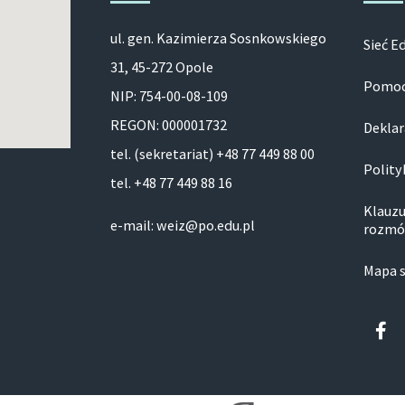
ul. gen. Kazimierza Sosnkowskiego
Sieć E
31, 45-272 Opole
Pomoc
NIP: 754-00-08-109
REGON: 000001732
Deklar
tel. (sekretariat) +48 77 449 88 00
Polity
tel. +48 77 449 88 16
Klauzu
e-mail: weiz@po.edu.pl
rozmó
Mapa 
Fa