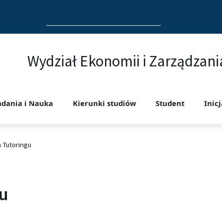
Search
for:
Wydział Ekonomii i Zarządzani
adania i Nauka
Kierunki studiów
Student
Inic
 Tutoringu
u