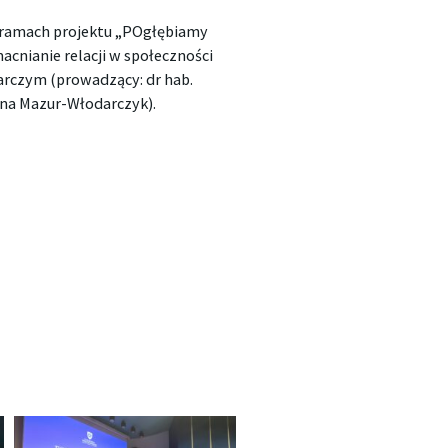
w ramach projektu „POgłębiamy
acnianie relacji w społeczności
arczym (prowadzący: dr hab.
zyna Mazur-Włodarczyk).