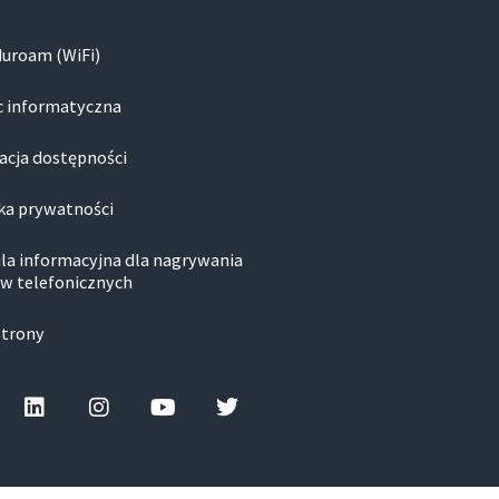
duroam (WiFi)
 informatyczna
acja dostępności
ka prywatności
la informacyjna dla nagrywania
w telefonicznych
strony
cebook-f
Linkedin
Instagram
Youtube
Twitter