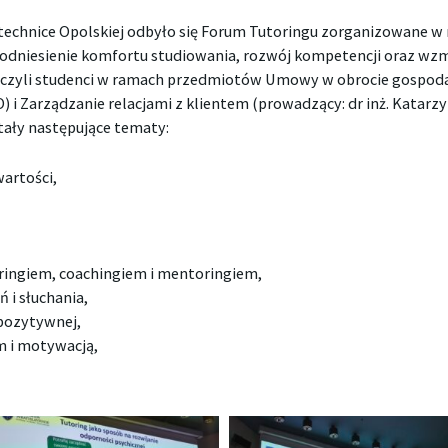
litechnice Opolskiej odbyło się Forum Tutoringu zorganizowane 
u podniesienie komfortu studiowania, rozwój kompetencji oraz wzm
niczyli studenci w ramach przedmiotów Umowy w obrocie gospod
) i Zarządzanie relacjami z klientem (prowadzący: dr inż. Katar
ały następujące tematy:
wartości,
ringiem, coachingiem i mentoringiem,
 i słuchania,
pozytywnej,
m i motywacją,