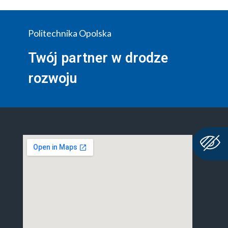
Politechnika Opolska
Twój partner w drodze
rozwoju