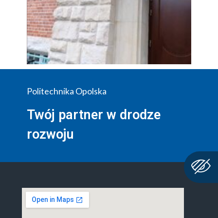
Politechnika Opolska
Twój partner w drodze
rozwoju