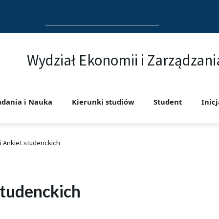
Search
for:
Wydział Ekonomii i Zarządzani
adania i Nauka
Kierunki studiów
Student
Inic
i Ankiet studenckich
studenckich