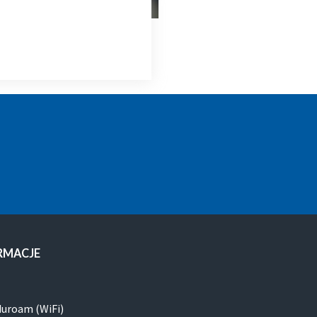
RMACJE
duroam (WiFi)